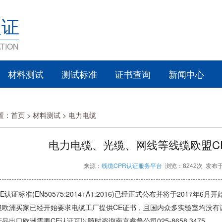
认证
TION
材料测试
测试标准
证书查询
新闻中心
置：
首页
>
材料测试 >
电力电缆
电力电缆、光缆、网线等线缆欧盟C
来源：
线缆CPR认证服务平台
浏览：8242次 发布于：
E认证标准(EN50575:2014+A1:2016)已经正式公布并将于2017
但欧洲买家已经开始要求电缆工厂提供CE证书，且国内众多实验室均没有
品出口欧洲需要CE认证可以随时咨询南京睿督公司025-8658 3475。