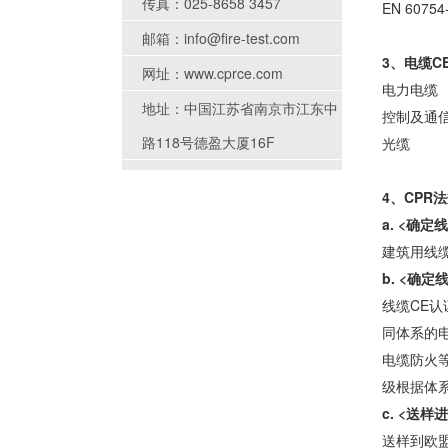
传真：025-8658 3457
EN 607
邮箱：info@fire-test.com
3、电缆C
网址：www.cprce.com
电力电缆
地址：中国江苏省南京市江东中
控制及通
路118号德盈大厦16F
光缆
4、CPR
a. <确
建筑用线缆
b. <确
线缆CE认
同体系的电
电缆防火等
级根据体
c. <送
送样到欧盟公