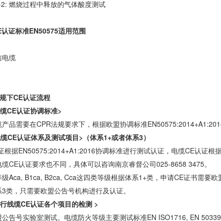
54-2: 燃烧过程中释放的气体酸度测试
E认证标准EN50575适用范围
信电缆
法规下CE认证流程
定线缆CE认证协调标准>
产品需要在CPR法规要求下，根据欧盟协调标准EN50575:2014+A1:2
定线缆CE认证体系及测试项目>（体系1+或者体系3）
证根据EN50575:2014+A1:2016协调标准进行测试认证，电缆CE
缆CE认证要求也不同，具体可以咨询南京睿督公司025-8658 3475。
级Aca, B1ca, B2ca, Cca这四类等级根据体系1+类，申请CE证书需
系3类，只需要欧盟公告号机构进行及认证。
样进行线缆CE认证各个项目的检测 >
告号实验室测试。电缆防火等级主要测试标准EN ISO1716, EN 50339, EN 6