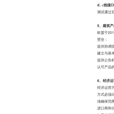
d. <线缆
测试通过
5、建筑产
欧盟于20
壁垒：
提供协调
建立与基
提供公告
认可产品的
6、经济
经济运营
方式必须
须确保范
进口商和