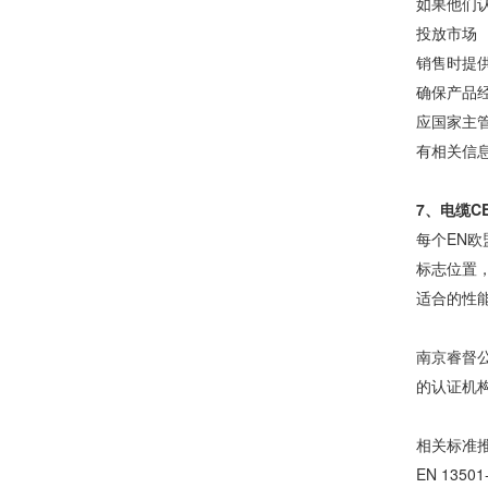
如果他们认
投放市场
销售时提
确保产品
应国家主
有相关信
7、电缆C
每个EN
标志位置
适合的性
南京睿督
的认证机
相关标准
EN 1350