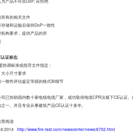
为产品不符合DoP, 应拒绝
供所有的相关文件
经存储和运输后保持DoP一致性
管机构要求，提供产品的所
息
E认证标志
欧盟协调标准或指导文件指定：
，大小尺寸要求
能一致性评估鉴定等级的格式和细节
公司已协助国内数十家电线电缆厂家，成功取得电缆CPR法规下CE认证。
构之一。并且专业从事建筑产品CE认证十多年。
推荐阅读
1-6:2014
http://www.fire-test.com/newscenter/news/6702.html