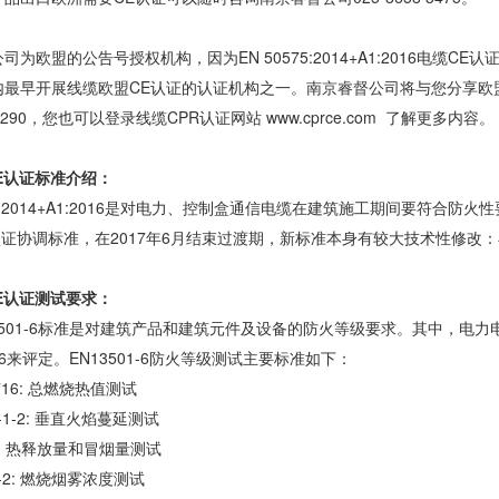
司为欧盟的公告号授权机构，因为EN 50575:2014+A1:2016电缆
内最早开展线缆欧盟CE认证的认证机构之一。南京睿督公司将与您分享欧盟
6-7290，您也可以登录线缆CPR认证网站 www.cprce.com 了解更多内容。
E认证标准介绍：
575:2014+A1:2016是对电力、控制盒通信电缆在建筑施工期间要符合防
R认证协调标准，在2017年6月结束过渡期，新标准本身有较大技术性修
E认证测试要求：
3501-6标准是对建筑产品和建筑元件及设备的防火等级要求。其中，电
1-6来评定。EN13501-6防火等级测试主要标准如下：
 1716: 总燃烧热值测试
32-1-2: 垂直火焰蔓延测试
99: 热释放量和冒烟量测试
34-2: 燃烧烟雾浓度测试