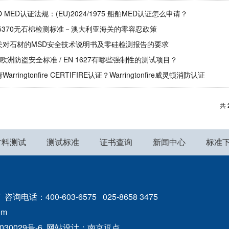
O MED认证法规：(EU)2024/1975 船舶MED认证怎么申请？
S5370无石棉检测标准－澳大利亚海关的零容忍政策
关对石材的MSD安全技术说明书及零硅检测报告的要求
27欧洲防盗安全标准 / EN 1627有哪些强制性的测试项目？
arringtonfire CERTIFIRE认证？Warringtonfire威灵顿消防认证
共
材料测试
测试标准
证书查询
新闻中心
标准
：400-603-6575 025-8658 3475
om
030029号-6
网站设计
：
南京逗点