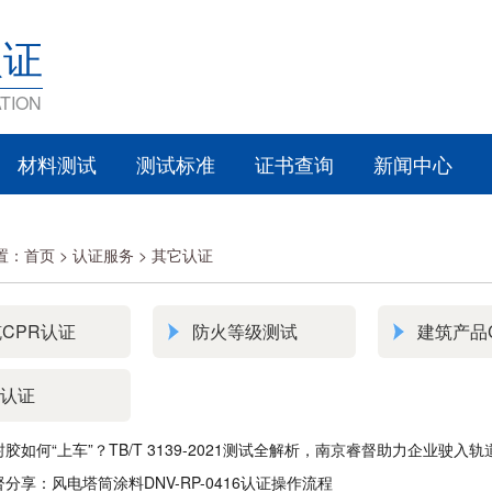
认证
TION
材料测试
测试标准
证书查询
新闻中心
置：
首页
>
认证服务 >
其它认证
CPR认证
防火等级测试
建筑产品
A认证
胶如何“上车”？TB/T 3139-2021测试全解析，南京睿督助力企业驶入
分享：风电塔筒涂料DNV-RP-0416认证操作流程